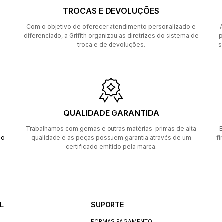
TROCAS E DEVOLUÇÕES
Com o objetivo de oferecer atendimento personalizado e
diferenciado, a Grifith organizou as diretrizes do sistema de
p
troca e de devoluções.
s
QUALIDADE GARANTIDA
Trabalhamos com gemas e outras matérias-primas de alta
E
do
qualidade e as peças possuem garantia através de um
fi
certificado emitido pela marca.
L
SUPORTE
FORMAS PAGAMENTO