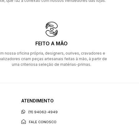
ite, que faz a conexão com nossos vendedores das lojas.
FEITO A MÃO
m nossa oficina própria, designers, ourives, cravadores e
nalizadores criam peças artesanais feitas à mão, à partir de
uma criteriosa seleção de matérias-primas.
ATENDIMENTO
(11) 94062-4949
FALE CONOSCO