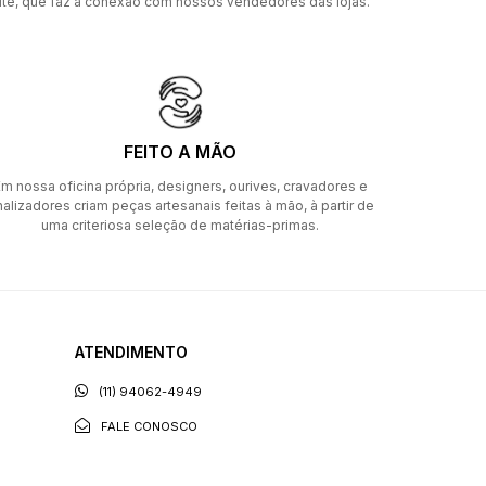
ite, que faz a conexão com nossos vendedores das lojas.
FEITO A MÃO
m nossa oficina própria, designers, ourives, cravadores e
nalizadores criam peças artesanais feitas à mão, à partir de
uma criteriosa seleção de matérias-primas.
ATENDIMENTO
(11) 94062-4949
FALE CONOSCO